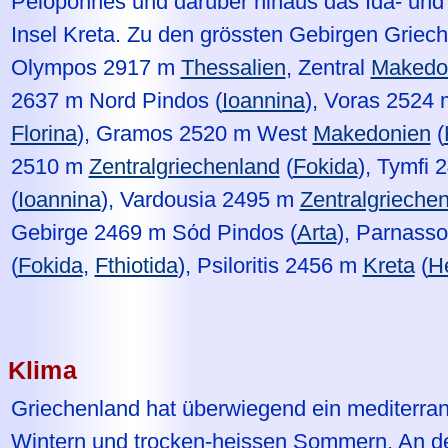
Peloponnes und darüber hinaus das Ida- und d
Insel Kreta. Zu den grössten Gebirgen Griec
Olympos 2917 m
Thessalien
, Zentral
Makedo
2637 m Nord Pindos (
Ioannina
), Voras 2524 
Florina
), Gramos 2520 m West
Makedonien
(
2510 m
Zentralgriechenland
(
Fokida
), Tymfi
(
Ioannina
), Vardousia 2495 m
Zentralgrieche
Gebirge 2469 m Sόd Pindos (
Arta
), Parnass
(
Fokida
,
Fthiotida
), Psiloritis 2456 m
Kreta
(
He
Klima
Griechenland hat überwiegend ein mediterran
Wintern und trocken-heissen Sommern. An der