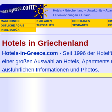
Hotels + Griechenland + Unterkünfte + Apar
Ferienwohnungen + Urlaub
MAKEDONIEN
KYKLADEN
DODEKANES
IO
ARGOSARONIKOS
THESSALIEN
SPORADEN
IN
ÖSTLICHE ÄGÄIS
INSEL EUBÖA
Sie sind hier: »
HOME
Hotels in Griechenland
Hotels-in-Greece.com
- Seit 1996 der Hotelf
einer großen Auswahl an Hotels, Apartments
ausführlichen Informationen und Photos.