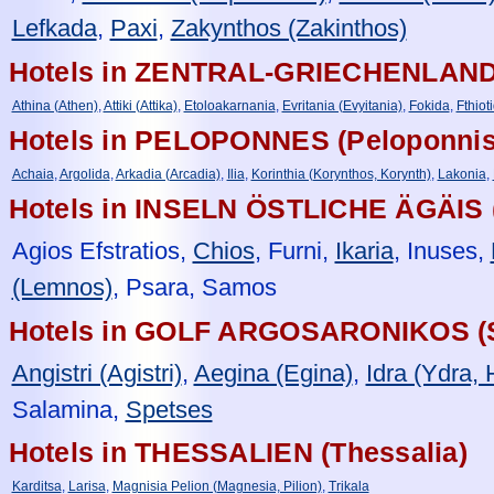
Lefkada
,
Paxi
,
Zakynthos (Zakinthos)
Hotels in ZENTRAL-GRIECHENLAND (
Athina (Athen)
,
Attiki (Attika)
,
Etoloakarnania
,
Evritania (Evyitania)
,
Fokida
,
Fthiot
Hotels in PELOPONNES (Peloponnis
Achaia
,
Argolida
,
Arkadia (Arcadia)
,
Ilia
,
Korinthia (Korynthos, Korynth)
,
Lakonia
,
Hotels in INSELN ÖSTLICHE ÄGÄIS (
Agios Efstratios,
Chios
, Furni,
Ikaria
, Inuses,
(Lemnos)
, Psara, Samos
Hotels in GOLF ARGOSARONIKOS (S
Angistri (Agistri)
,
Aegina (Egina)
,
Idra (Ydra, 
Salamina,
Spetses
Hotels in THESSALIEN (Thessalia)
Karditsa
,
Larisa
,
Magnisia Pelion (Magnesia, Pilion)
,
Trikala