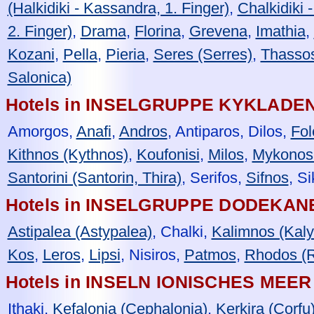
(Halkidiki - Kassandra, 1. Finger)
,
Chalkidiki -
2. Finger)
,
Drama
,
Florina
,
Grevena
,
Imathia
,
Kozani
,
Pella
,
Pieria
,
Seres (Serres)
,
Thasso
Salonica)
Hotels in INSELGRUPPE KYKLADEN 
Amorgos,
Anafi
,
Andros
, Antiparos, Dilos,
Fol
Kithnos (Kythnos)
,
Koufonisi
,
Milos
,
Mykonos
Santorini (Santorin, Thira)
, Serifos,
Sifnos
, S
Hotels in INSELGRUPPE DODEKANE
Astipalea (Astypalea)
, Chalki,
Kalimnos (Kal
Kos
,
Leros
,
Lipsi
, Nisiros,
Patmos
,
Rhodos (
Hotels in INSELN IONISCHES MEER 
Ithaki,
Kefalonia (Cephalonia)
,
Kerkira (Corfu