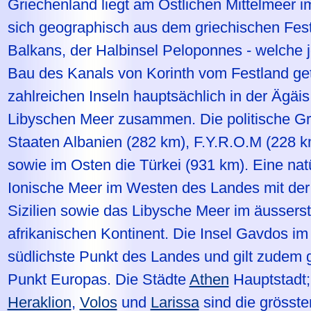
Griechenland liegt am Östlichen Mittelmeer 
sich geographisch aus dem griechischen Fes
Balkans, der Halbinsel Peloponnes - welche 
Bau des Kanals von Korinth vom Festland get
zahlreichen Inseln hauptsächlich in der Ägäis
Libyschen Meer zusammen. Die politische Gr
Staaten Albanien (282 km), F.Y.R.O.M (228 k
sowie im Osten die Türkei (931 km). Eine nat
Ionische Meer im Westen des Landes mit der 
Sizilien sowie das Libysche Meer im äusser
afrikanischen Kontinent. Die Insel Gavdos im
südlichste Punkt des Landes und gilt zudem g
Punkt Europas. Die Städte
Athen
Hauptstadt
Heraklion
,
Volos
und
Larissa
sind die grösste