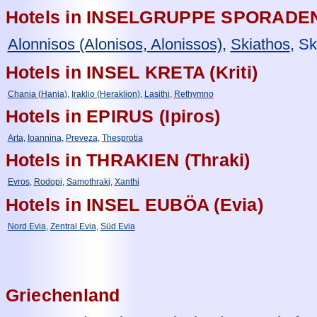
Hotels in INSELGRUPPE SPORADEN
Alonnisos (Alonisos, Alonissos)
,
Skiathos
, Sk
Hotels in INSEL KRETA (Kriti)
Chania (Hania)
,
Iraklio (Heraklion)
,
Lasithi
,
Rethymno
Hotels in EPIRUS (Ipiros)
Arta
,
Ioannina
,
Preveza
,
Thesprotia
Hotels in THRAKIEN (Thraki)
Evros
,
Rodopi
,
Samothraki
,
Xanthi
Hotels in INSEL EUBÖA (Evia)
Nord Evia
,
Zentral Evia
,
Süd Evia
Griechenland